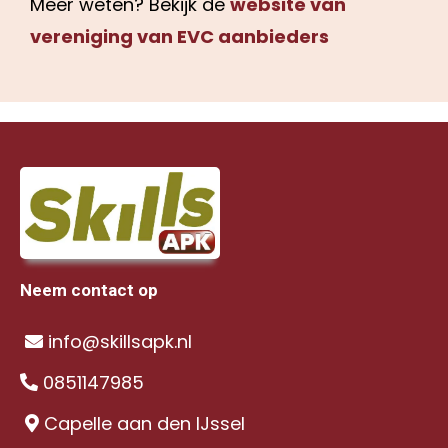
Meer weten? Bekijk de
website van
vereniging van EVC aanbieders
Neem contact op
info@skillsapk.nl
0851147985
Capelle aan den IJssel