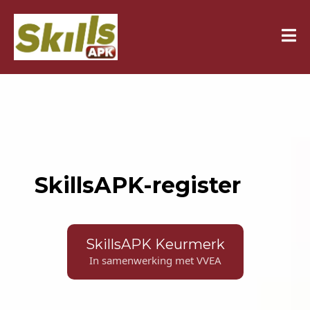
SkillsAPK-register
SkillsAPK Keurmerk
In samenwerking met VVEA